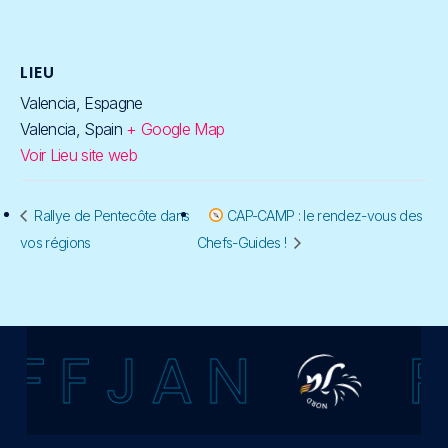
LIEU
Valencia, Espagne
Valencia
,
Spain
+ Google Map
Voir Lieu site web
Rallye de Pentecôte dans
CAP-CAMP : le rendez-vous des
vos régions
Chefs-Guides !
F F J A N
F