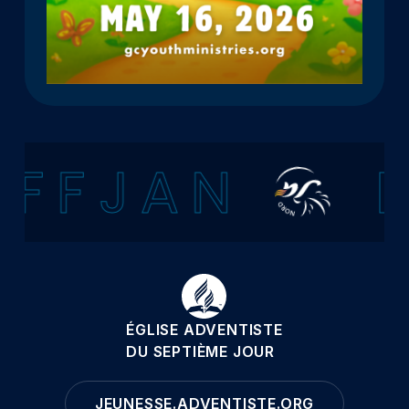
F F J A N
F
ÉGLISE ADVENTISTE
DU SEPTIÈME JOUR
JEUNESSE.ADVENTISTE.ORG